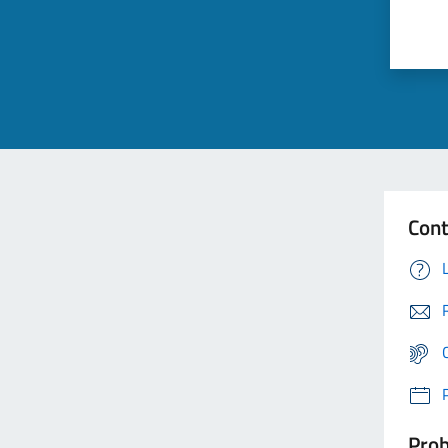
Cont
Prob