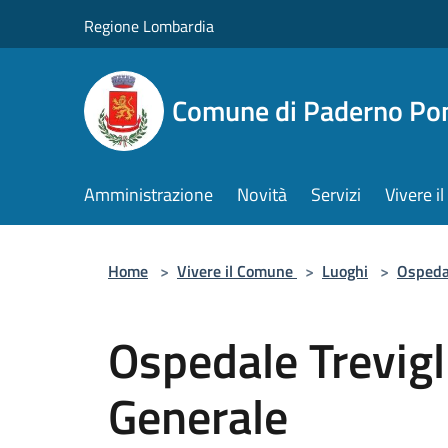
Salta al contenuto principale
Regione Lombardia
Comune di Paderno Pon
Amministrazione
Novità
Servizi
Vivere 
Home
>
Vivere il Comune
>
Luoghi
>
Ospeda
Ospedale Trevigl
Generale