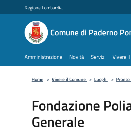
Salta al contenuto principale
Regione Lombardia
Comune di Paderno Pon
Amministrazione
Novità
Servizi
Vivere 
Home
>
Vivere il Comune
>
Luoghi
>
Pronto
Fondazione Poli
Generale