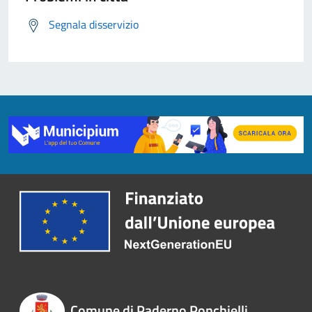
Segnala disservizio
Comune di Paderno Ponchielli