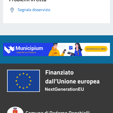
Segnala disservizio
Comune di Paderno Ponchielli