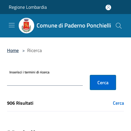
Salta al contenuto principale
Regione Lombardia
Comune di Paderno Ponchielli
Home
>
Ricerca
Inserisci i termini di ricerca
Cerca
906 Risultati
Cerca
[results] Risultati