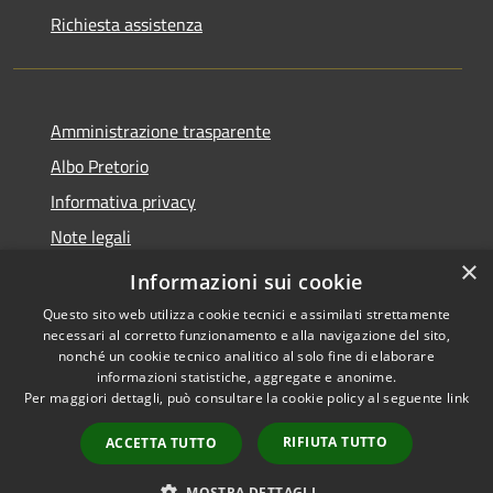
Richiesta assistenza
Amministrazione trasparente
Albo Pretorio
Informativa privacy
Note legali
×
Dichiarazione di accessibilità 2025
Informazioni sui cookie
Questo sito web utilizza cookie tecnici e assimilati strettamente
necessari al corretto funzionamento e alla navigazione del sito,
nonché un cookie tecnico analitico al solo fine di elaborare
informazioni statistiche, aggregate e anonime.
RSS
Copyright © 2026 • Comune di
Per maggiori dettagli, può consultare la cookie policy al seguente
link
Accessibilità
Paderno Ponchielli • Powered
Privacy
Municipium
Accesso
by
•
RIFIUTA TUTTO
ACCETTA TUTTO
Cookie
redazione
Mappa del sito
MOSTRA DETTAGLI