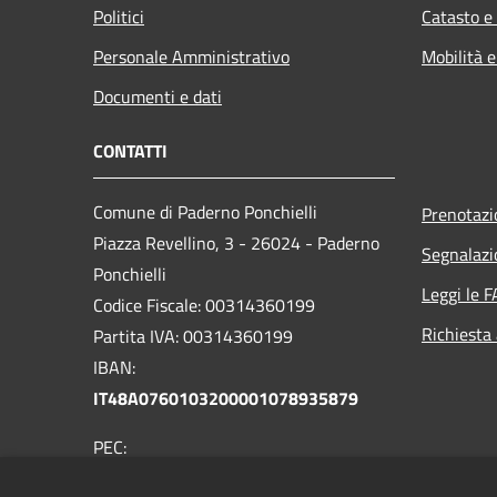
Politici
Catasto e
Personale Amministrativo
Mobilità e
Documenti e dati
CONTATTI
Comune di Paderno Ponchielli
Prenotaz
Piazza Revellino, 3 - 26024 - Paderno
Segnalazi
Ponchielli
Leggi le 
Codice Fiscale: 00314360199
Richiesta
Partita IVA: 00314360199
IBAN:
IT48A0760103200001078935879
PEC:
comune.padernoponchielli@pec.regione.lombardia.i