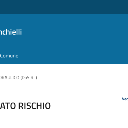
chielli
il Comune
RAULICO (DoSIRI )
Ved
ATO RISCHIO