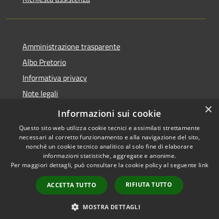
Amministrazione trasparente
Albo Pretorio
Informativa privacy
Note legali
×
Dichiarazione di accessibilità 2025
Informazioni sui cookie
Questo sito web utilizza cookie tecnici e assimilati strettamente
necessari al corretto funzionamento e alla navigazione del sito,
nonché un cookie tecnico analitico al solo fine di elaborare
informazioni statistiche, aggregate e anonime.
RSS
Copyright © 2026 • Comune di
Per maggiori dettagli, può consultare la cookie policy al seguente
link
Accessibilità
Paderno Ponchielli • Powered
Privacy
Municipium
Accesso
by
•
RIFIUTA TUTTO
ACCETTA TUTTO
Cookie
redazione
Mappa del sito
MOSTRA DETTAGLI