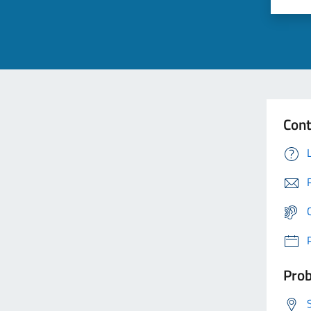
Cont
Prob