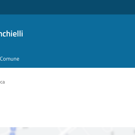
chielli
il Comune
eca