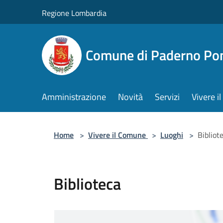
Salta al contenuto principale
Regione Lombardia
Comune di Paderno Pon
Amministrazione
Novità
Servizi
Vivere 
Home
>
Vivere il Comune
>
Luoghi
>
Bibliot
Biblioteca